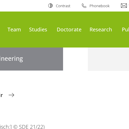
Contrast
Phonebook
Team
Studies
Doctorate
Research
Pu
gineering
ir
lisch:] © SDE 21/22)