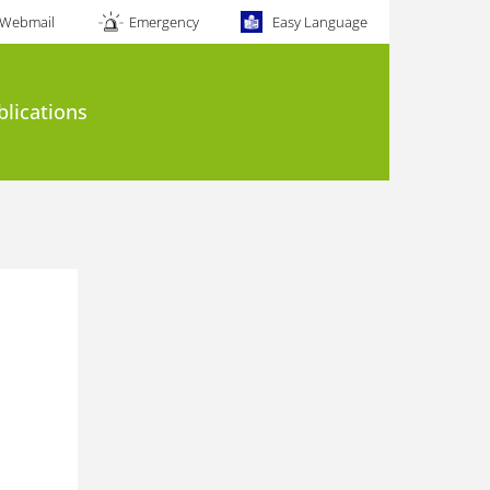
Webmail
Emergency
Easy Language
blications