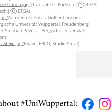
messtation.jpg
([Translate to Englisch:] Ⓒ BTGA)
lisch:] Ⓒ BTGA)
.jpg
(Autoren der Fotos: Grifflenberg und
ergische Universität Wuppertal, Freudenberg:
l: Stephan Pegels | Bergische Universität
on)
o_Steve.jpg
(Image: ERCO, Studio Steve)
about #UniWuppertal: